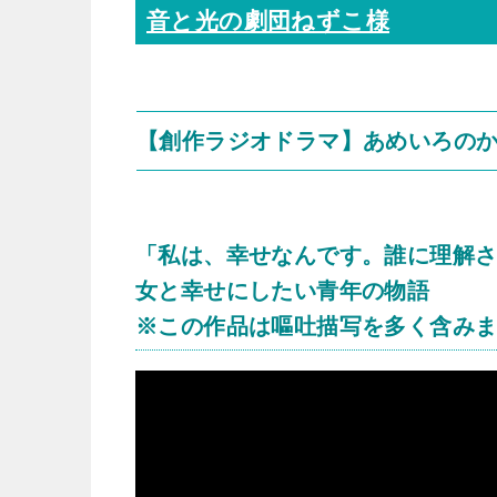
音と光の劇団ねずこ様
【創作ラジオドラマ】あめいろの
「私は、幸せなんです。誰に理解
女と幸せにしたい青年の物語
※この作品は嘔吐描写を多く含み