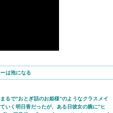
キーは泡になる
。まるで”おとぎ話のお姫様”のようなクラスメイ
ていく明日香だったが、ある日彼女の腕に”ヒ