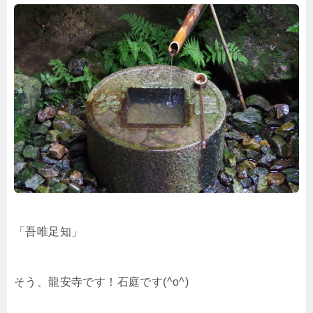
「吾唯足知」
そう、龍安寺です！石庭です(^o^)