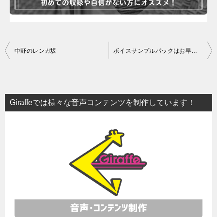
投
中野のレンガ坂
ボイスサンプルパックはお早めに…！
稿
ナ
ビ
Giraffeでは様々な音声コンテンツを制作しています！
ゲ
ー
シ
ョ
ン