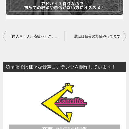
投
「同人サークル応援パック」受付方法の変更について
最近は信長の野望やってます
稿
ナ
ビ
Giraffeでは様々な音声コンテンツを制作しています！
ゲ
ー
シ
ョ
ン